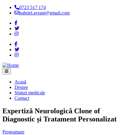
0723 517 174
Skip
gabriel.avram@gmail.com
to
main
content
Acasă
Despre
Main
Sfaturi medicale
navigation
Contact
Expertiză Neurologică
Clone of
Diagnostic și Tratament Personalizat
Programare