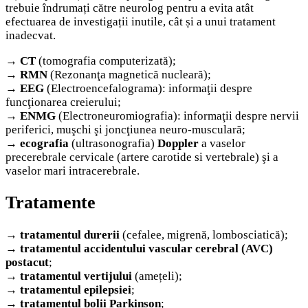
trebuie îndrumați către neurolog pentru a evita atât
efectuarea de investigații inutile, cât și a unui tratament
inadecvat.
→
CT
(tomografia computerizată);
→
RMN
(Rezonanţa magnetică nucleară);
→
EEG
(Electroencefalograma): informaţii despre
funcţionarea creierului;
→
ENMG
(Electroneuromiografia): informaţii despre nervii
periferici, muşchi şi joncţiunea neuro-musculară;
→
ecografia
(ultrasonografia)
Doppler
a vaselor
precerebrale cervicale (artere carotide si vertebrale) şi a
vaselor mari intracerebrale.
Tratamente
→
tratamentul durerii
(cefalee, migrenă, lombosciatică);
→
tratamentul accidentului vascular cerebral (AVC)
postacut
;
→
tratamentul vertijului
(amețeli);
→
tratamentul epilepsiei
;
→
tratamentul bolii Parkinson
;