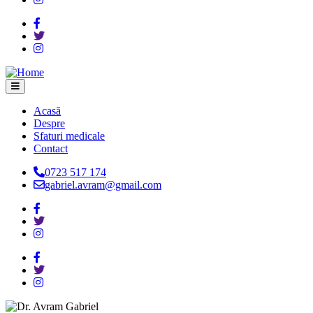
Acasă
Despre
Main
Sfaturi medicale
navigation
Contact
0723 517 174
gabriel.avram@gmail.com