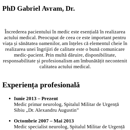
PhD
PhD Gabriel Avram, Dr.
Gabriel
Avram,
Dr.
Încrederea pacientului în medic este esențială în realizarea
actului medical. Preocupat de ceea ce este important pentru
viața și sănătatea oamenilor, am înțeles că elementul cheie în
realizarea unei îngrijiri de calitate este o bună comunicare
medic-pacient. Prin multă dăruire, disponibilitate,
responsabilitate și profesionalism am îmbunătățit necontenit
calitatea actului medical.
Experiența profesională
Iunie 2013 – Prezent
Medic primar neurolog, Spitalul Militar de Urgență
Sibiu „Dr. Alexandru Augustin”
Octombrie 2007 – Mai 2013
Medic specialist neurolog, Spitalul Militar de Urgență