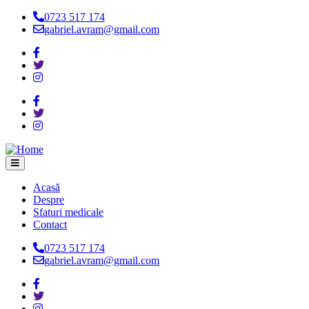
Skip
0723 517 174
to
gabriel.avram@gmail.com
main
content
Acasă
Despre
Main
Sfaturi medicale
navigation
Contact
0723 517 174
gabriel.avram@gmail.com