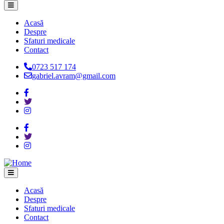
Acasă
Despre
Main
Sfaturi medicale
navigation
Contact
0723 517 174
gabriel.avram@gmail.com
Acasă
Despre
Main
Sfaturi medicale
navigation
Contact